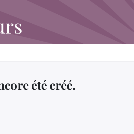
urs
core été créé.