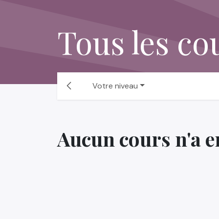
Se rendre au contenu
Tous les co
Votre niveau
Aucun cours n'a en